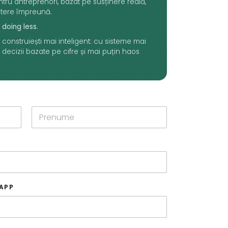
ru antreprenori, bazat pe susținere reală,
ștere împreună.
 doing less.
construiești mai inteligent: cu sisteme mai
decizii bazate pe cifre și mai puțin haos
Last
SAPP