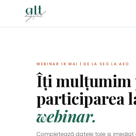
Skip
to
content
WEBINAR 18 MAI | DE LA SEO LA AEO
Îți mulțumim
participarea l
webinar.
Completează datele tale și, imediat c