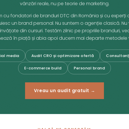
vânzări reale, nu pe teorie de marketing.
 cu fondatori de branduri DTC din România și cu experți c
uiesc un brand personal. Nu suntem o agenție clasică. Nu
învățate din cursuri. Testăm zilnic pe propriile branduri, 
nează în piață și abia apoi ducem mai departe metodele v
cial media
Audit CRO și optimizare ofertă
Consultanț
E-commerce build
Personal brand
Vreau un audit gratuit →