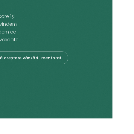
are își
 vindem
vedem ce
alidate.
ă creștere vânzări · mentorat