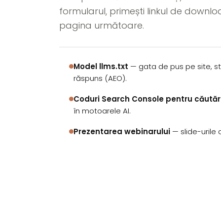
formularul, primești linkul de downlo
pagina următoare.
Model llms.txt
— gata de pus pe site, s
răspuns (AEO).
Coduri Search Console pentru căutări
în motoarele AI.
Prezentarea webinarului
— slide-urile 