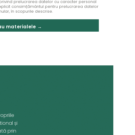
a privind prelucrarea datelor cu caracter personal
 explicit consimțământul pentru prelucrarea datelor
ular, în scopurile descrise.
au materialele →
opriile
ional și
tă prin