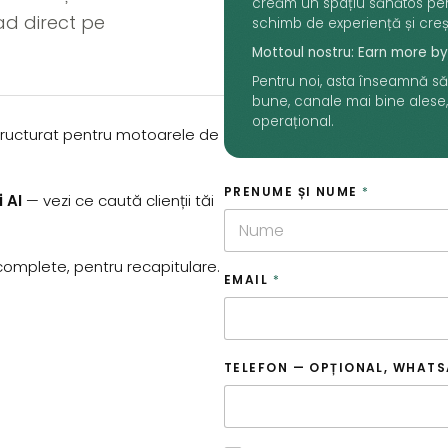
creăm un spațiu sănătos pent
ad direct pe
schimb de experiență și cre
Mottoul nostru: Earn more by
Pentru noi, asta înseamnă să 
bune, canale mai bine alese, 
operațional.
tructurat pentru motoarele de
PRENUME ȘI NUME
*
 AI
— vezi ce caută clienții tăi
First
complete, pentru recapitulare.
EMAIL
*
TELEFON — OPȚIONAL, WHAT