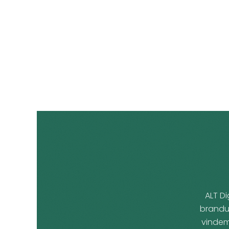
ALT Di
brandur
vindem