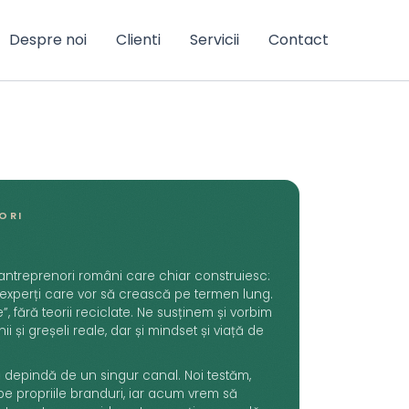
Despre noi
Clienti
Servicii
Contact
ORI
treprenori români care chiar construiesc:
 experți care vor să crească pe termen lung.
e”, fără teorii reciclate. Ne susținem și vorbim
 și greșeli reale, dar și mindset și viață de
 depindă de un singur canal. Noi testăm,
pe propriile branduri, iar acum vrem să