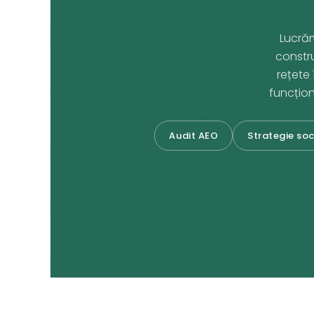
Lucrăm
constr
rețete 
funcțio
Audit AEO
Strategie so