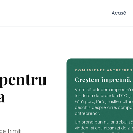
Acasă
COMUNITATE ANTREPREN
 pentru
Creștem împreună.
a
Vrem să aducem împreună an
fondatori de branduri DTC și
Fără guru, fără „hustle cultur
deschis despre cifre, campanii
antreprenor.
Un brand bun nu ar trebui să
vindem și optimizăm zi de zi 
e trimiți