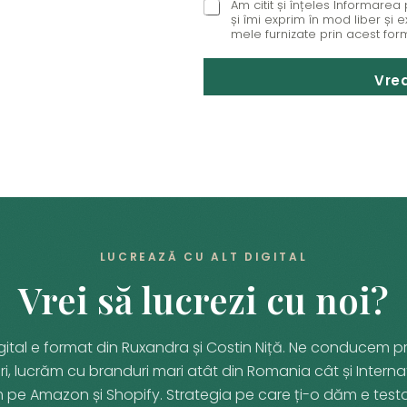
Am citit și înțeles Informare
E
și îmi exprim în mod liber și
M
mele furnizate prin acest form
A
I
L
Vre
E
M
A
I
L
N
U
M
E
LUCREAZĂ CU ALT DIGITAL
Vrei să lucrezi cu noi?
gital e format din Ruxandra și Costin Niță. Ne conducem pr
i, lucrăm cu branduri mari atât din Romania cât și Internat
 pe Amazon și Shopify. Strategia pe care ți-o dăm e testa